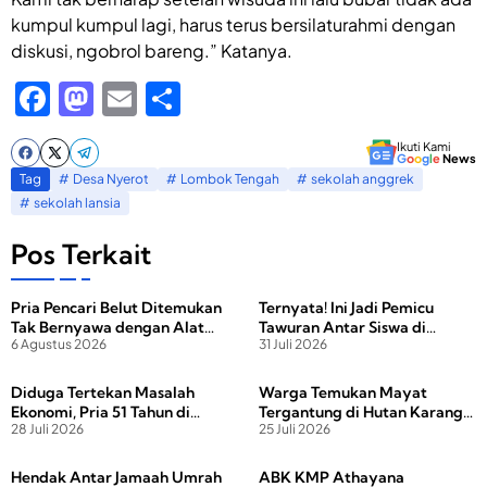
kumpul kumpul lagi, harus terus bersilaturahmi dengan
diskusi, ngobrol bareng.” Katanya.
F
M
E
S
a
a
m
h
Ikuti Kami
c
st
ail
ar
G
o
o
g
l
e
News
Tag
Desa Nyerot
Lombok Tengah
sekolah anggrek
e
o
e
sekolah lansia
b
d
Pos Terkait
o
o
o
n
Pria Pencari Belut Ditemukan
Ternyata! Ini Jadi Pemicu
Tak Bernyawa dengan Alat
Tawuran Antar Siswa di
k
6 Agustus 2026
31 Juli 2026
Setrum di Tangan
Lombok Tengah
Diduga Tertekan Masalah
Warga Temukan Mayat
Ekonomi, Pria 51 Tahun di
Tergantung di Hutan Karang
28 Juli 2026
25 Juli 2026
Lobar Ditemukan Meninggal
Sidemen
di Emperan Rumah
Hendak Antar Jamaah Umrah
ABK KMP Athayana