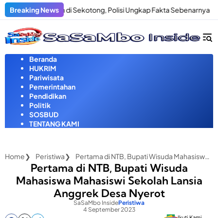
Langsung
enculikan di Sekotong, Polisi Ungkap Fakta Sebenarnya
Breaking News
Pria 
ke
konten
Beranda
HUKRIM
Pariwisata
Pemerintahan
Pendidikan
Politik
SOSBUD
TENTANG KAMI
Home
Peristiwa
Pertama di NTB, Bupati Wisuda Mahasiswa Mahasiswi Sekolah Lansia Anggrek Desa Nyerot
Pertama di NTB, Bupati Wisuda
Mahasiswa Mahasiswi Sekolah Lansia
Anggrek Desa Nyerot
SaSaMbo Inside
Peristiwa
4 September 2023
Ikuti Kami