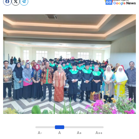
G
o
o
g
l
e
News
A-
A
A+
A++