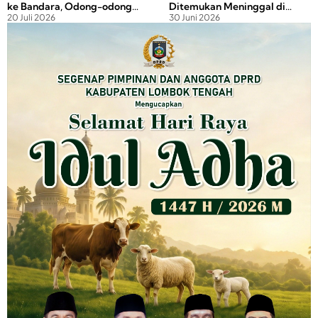
ke Bandara, Odong-odong
Ditemukan Meninggal di
20 Juli 2026
30 Juni 2026
Adu Jangkrik dengan Pick Up
Perairan Gilimas, Polisi
Selidiki Penyebabnya