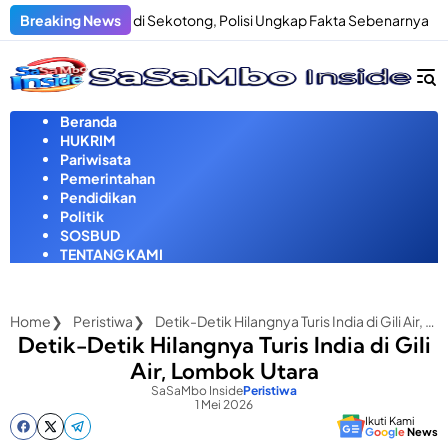
Langsung
Penculikan di Sekotong, Polisi Ungkap Fakta Sebenarnya
Breaking News
Pria
ke
konten
Beranda
HUKRIM
Pariwisata
Pemerintahan
Pendidikan
Politik
SOSBUD
TENTANG KAMI
Home
Peristiwa
Detik-Detik Hilangnya Turis India di Gili Air, Lombok Utara
Detik-Detik Hilangnya Turis India di Gili
Air, Lombok Utara
SaSaMbo Inside
Peristiwa
1 Mei 2026
Ikuti Kami
G
o
o
g
l
e
News