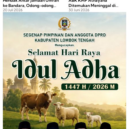
Hendak Antar Jamaah Umrah
ABK KMP Athayana
ke Bandara, Odong-odong
Ditemukan Meninggal di
20 Juli 2026
30 Juni 2026
Adu Jangkrik dengan Pick Up
Perairan Gilimas, Polisi
Selidiki Penyebabnya