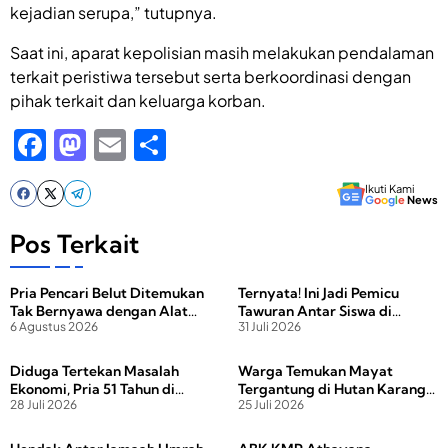
kejadian serupa,” tutupnya.
Saat ini, aparat kepolisian masih melakukan pendalaman
terkait peristiwa tersebut serta berkoordinasi dengan
pihak terkait dan keluarga korban.
F
M
E
S
a
a
m
h
Ikuti Kami
c
st
ail
ar
G
o
o
g
l
e
News
e
o
e
Pos Terkait
b
d
Pria Pencari Belut Ditemukan
Ternyata! Ini Jadi Pemicu
o
o
Tak Bernyawa dengan Alat
Tawuran Antar Siswa di
o
n
6 Agustus 2026
31 Juli 2026
Setrum di Tangan
Lombok Tengah
k
Diduga Tertekan Masalah
Warga Temukan Mayat
Ekonomi, Pria 51 Tahun di
Tergantung di Hutan Karang
28 Juli 2026
25 Juli 2026
Lobar Ditemukan Meninggal
Sidemen
di Emperan Rumah