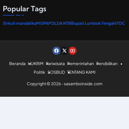
Popular Tags
Sirkuit mandalika
MGPA
POLDA NTB
Bupati Lombok Tengah
ITDC
Beranda
HUKRIM
Pariwisata
Pemerintahan
Pendidikan
Politik
SOSBUD
TENTANG KAMI
Copyright © 2026 - sasamboinside.com