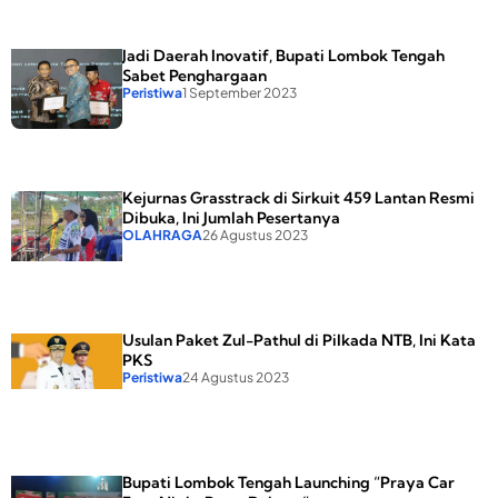
Santriwan dan
Santriwati di
Lombok
Jadi Daerah Inovatif, Bupati Lombok Tengah
Tengah
Sabet Penghargaan
Peristiwa
1 September 2023
Kejurnas Grasstrack di Sirkuit 459 Lantan Resmi
Dibuka, Ini Jumlah Pesertanya
OLAHRAGA
26 Agustus 2023
Usulan Paket Zul-Pathul di Pilkada NTB, Ini Kata
PKS
Peristiwa
24 Agustus 2023
Bupati Lombok Tengah Launching “Praya Car