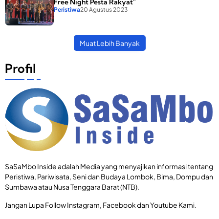
Free Night Pesta Rakyat”
Peristiwa
20 Agustus 2023
Bupati Lombok
Muat Lebih Banyak
Tengah, H.L
Pathul Bahri
Profil
Launching
Praya Car Free
Night Pesta
Rakyat.
SaSaMbo Inside adalah Media yang menyajikan informasi tentang
Peristiwa, Pariwisata, Seni dan Budaya Lombok, Bima, Dompu dan
Sumbawa atau Nusa Tenggara Barat (NTB).
Jangan Lupa Follow Instagram, Facebook dan Youtube Kami.