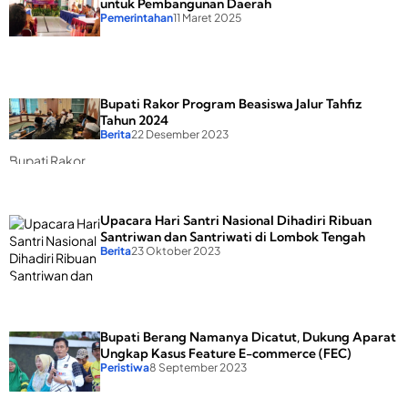
untuk Pembangunan Daerah
Kecamatan
Pemerintahan
11 Maret 2025
Praya
Pathul
Tekankan
Pentingnya
Bupati Rakor Program Beasiswa Jalur Tahfiz
Musrenbang
Tahun 2024
RKPD untuk
Berita
22 Desember 2023
Pembangunan
Bupati Rakor
Daerah
Program
Beasiswa Jalur
Tahfiz Tahun
Upacara Hari Santri Nasional Dihadiri Ribuan
2024
Santriwan dan Santriwati di Lombok Tengah
Berita
23 Oktober 2023
Bupati Berang Namanya Dicatut, Dukung Aparat
Ungkap Kasus Feature E-commerce (FEC)
Upacara Hari
Peristiwa
8 September 2023
Santri Nasional
Dihadiri Ribuan