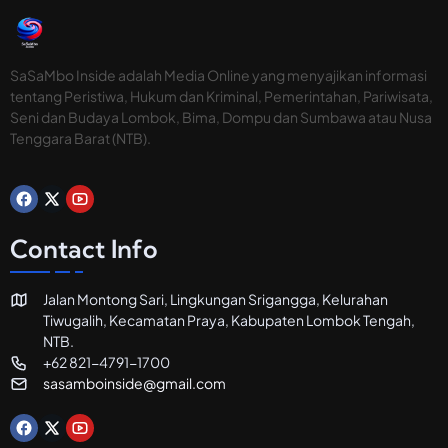
SaSaMbo Inside adalah Media Online yang menyajikan informasi
tentang Peristiwa, Hukum dan Kriminal, Pemerintahan, Pariwisata,
Seni dan Budaya Lombok, Bima, Dompu dan Sumbawa atau Nusa
Tenggara Barat (NTB).
Contact Info
Jalan Montong Sari, Lingkungan Srigangga, Kelurahan
Tiwugalih, Kecamatan Praya, Kabupaten Lombok Tengah,
NTB.
+62 821-4791-1700
sasamboinside@gmail.com