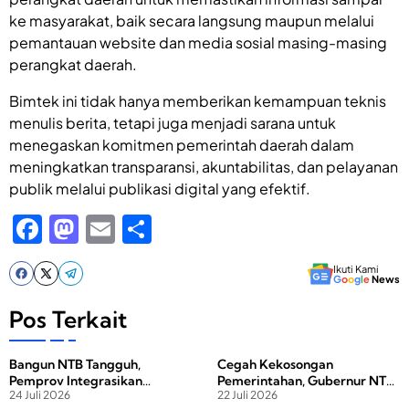
ke masyarakat, baik secara langsung maupun melalui
pemantauan website dan media sosial masing-masing
perangkat daerah.
Bimtek ini tidak hanya memberikan kemampuan teknis
menulis berita, tetapi juga menjadi sarana untuk
menegaskan komitmen pemerintah daerah dalam
meningkatkan transparansi, akuntabilitas, dan pelayanan
publik melalui publikasi digital yang efektif.
F
M
E
S
a
a
m
h
Ikuti Kami
c
st
ail
ar
G
o
o
g
l
e
News
e
o
e
Pos Terkait
b
d
Bangun NTB Tangguh,
Cegah Kekosongan
o
o
Pemprov Integrasikan
Pemerintahan, Gubernur NTB
o
n
24 Juli 2026
22 Juli 2026
Mitigasi Bencana untuk
Serahkan Radiogram