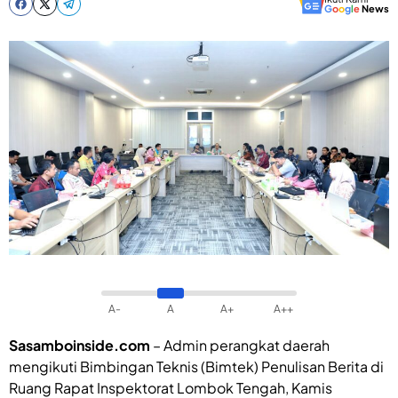
G
o
o
g
l
e
News
A-
A
A+
A++
Sasamboinside.com
– Admin perangkat daerah
mengikuti Bimbingan Teknis (Bimtek) Penulisan Berita di
Ruang Rapat Inspektorat Lombok Tengah, Kamis