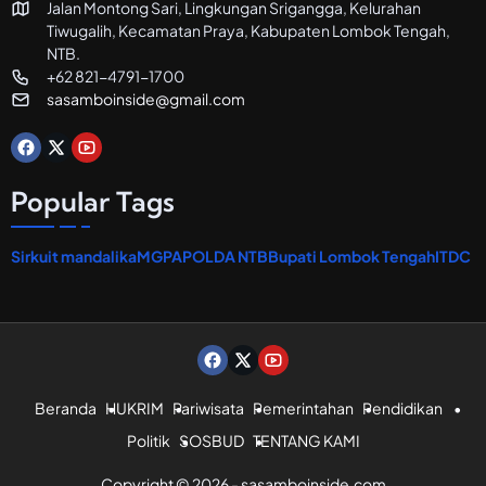
Jalan Montong Sari, Lingkungan Srigangga, Kelurahan
o
Tiwugalih, Kecamatan Praya, Kabupaten Lombok Tengah,
r
a
NTB.
n
+62 821-4791-1700
sasamboinside@gmail.com
Popular Tags
Sirkuit mandalika
MGPA
POLDA NTB
Bupati Lombok Tengah
ITDC
Beranda
HUKRIM
Pariwisata
Pemerintahan
Pendidikan
Politik
SOSBUD
TENTANG KAMI
Copyright © 2026 - sasamboinside.com