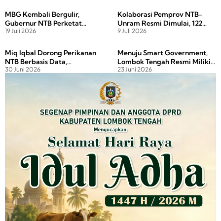
Percepat Investasi
Mendagri untuk Wakil Bupati
k
Lobar
MBG Kembali Bergulir,
Kolaborasi Pemprov NTB-
Gubernur NTB Perketat
Unram Resmi Dimulai, 122
19 Juli 2026
9 Juli 2026
Pengawasan SPPG
Profesor Siap Dampingi Desa
Miq Iqbal Dorong Perikanan
Menuju Smart Government,
NTB Berbasis Data,
Lombok Tengah Resmi Miliki
30 Juni 2026
23 Juni 2026
Tinggalkan Kebijakan
Tim Tanggap Insiden Siber
Berbasis Asumsi
Terdaftar BSSN