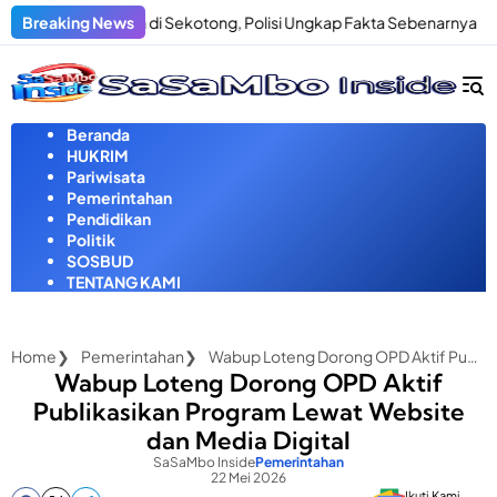
Langsung
enculikan di Sekotong, Polisi Ungkap Fakta Sebenarnya
Breaking News
Pria 
ke
konten
Beranda
HUKRIM
Pariwisata
Pemerintahan
Pendidikan
Politik
SOSBUD
TENTANG KAMI
Home
Pemerintahan
Wabup Loteng Dorong OPD Aktif Publikasikan Program Lewat Website dan Media Digital
Wabup Loteng Dorong OPD Aktif
Publikasikan Program Lewat Website
dan Media Digital
SaSaMbo Inside
Pemerintahan
22 Mei 2026
Ikuti Kami