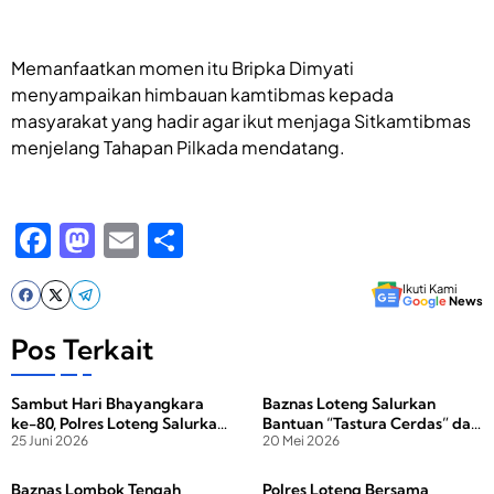
Memanfaatkan momen itu Bripka Dimyati
menyampaikan himbauan kamtibmas kepada
masyarakat yang hadir agar ikut menjaga Sitkamtibmas
menjelang Tahapan Pilkada mendatang.
F
M
E
S
a
a
m
h
Ikuti Kami
c
st
ail
ar
G
o
o
g
l
e
News
e
o
e
Pos Terkait
b
d
‎Sambut Hari Bhayangkara
Baznas Loteng Salurkan
o
o
ke-80, Polres Loteng Salurkan
Bantuan “Tastura Cerdas” dan
o
n
25 Juni 2026
20 Mei 2026
Air Bersih di Praya Timur
“Iman Taqwa” di Kecamatan
Pujut
k
Baznas Lombok Tengah
Polres Loteng Bersama