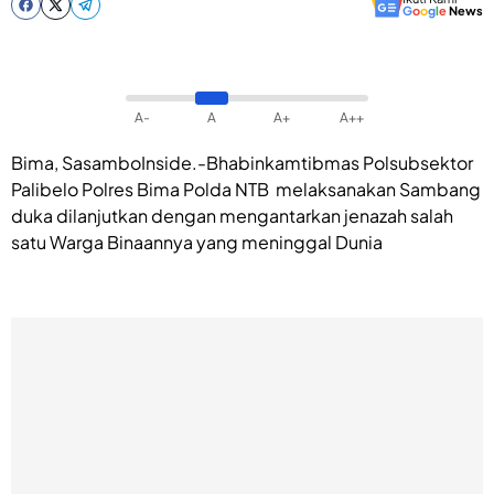
G
o
o
g
l
e
News
A-
A
A+
A++
Bima, SasamboInside.-Bhabinkamtibmas Polsubsektor
Palibelo Polres Bima Polda NTB melaksanakan Sambang
duka dilanjutkan dengan mengantarkan jenazah salah
satu Warga Binaannya yang meninggal Dunia