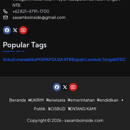
a
NTB.
n
+62 821-4791-1700
sasamboinside@gmail.com
Popular Tags
Sirkuit mandalika
MGPA
POLDA NTB
Bupati Lombok Tengah
ITDC
Beranda
HUKRIM
Pariwisata
Pemerintahan
Pendidikan
Politik
SOSBUD
TENTANG KAMI
Copyright © 2026 - sasamboinside.com