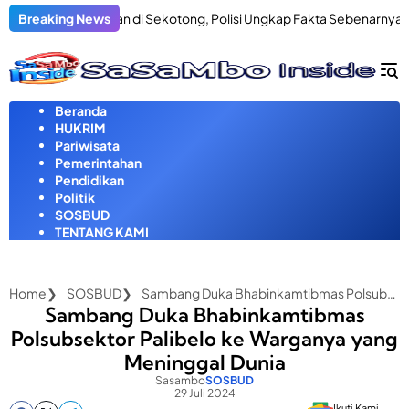
Langsung
an Penculikan di Sekotong, Polisi Ungkap Fakta Sebenarnya
Breaking News
Pr
ke
konten
Beranda
HUKRIM
Pariwisata
Pemerintahan
Pendidikan
Politik
SOSBUD
TENTANG KAMI
Home
SOSBUD
Sambang Duka Bhabinkamtibmas Polsubsektor Palibelo ke Warganya yang Meninggal Dunia
Sambang Duka Bhabinkamtibmas
Polsubsektor Palibelo ke Warganya yang
Meninggal Dunia
Sasambo
SOSBUD
29 Juli 2024
Ikuti Kami