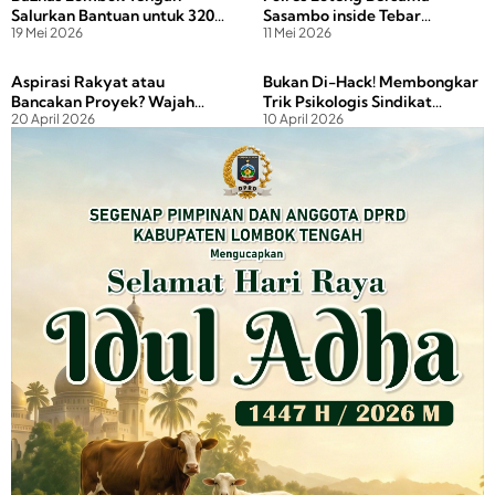
Salurkan Bantuan untuk 320
Sasambo inside Tebar
19 Mei 2026
11 Mei 2026
Lembaga di Kecamatan
Kepedulian Lewat Donor
Praya
Darah dan Sunatan Gratis
Aspirasi Rakyat atau
Bukan Di-Hack! Membongkar
Bancakan Proyek? Wajah
Trik Psikologis Sindikat
20 April 2026
10 April 2026
Buram Praktik Pokir
Penipu WhatsApp Bermodal
Foto Pejabat