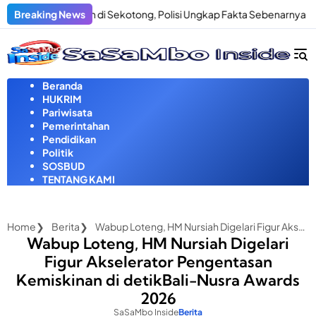
Langsung
Penculikan di Sekotong, Polisi Ungkap Fakta Sebenarnya
Breaking News
Pria
ke
konten
Beranda
HUKRIM
Pariwisata
Pemerintahan
Pendidikan
Politik
SOSBUD
TENTANG KAMI
Home
Berita
Wabup Loteng, HM Nursiah Digelari Figur Akselerator Pengentasan Kemiskinan di detikBali-Nusra Awards 2026
Wabup Loteng, HM Nursiah Digelari
Figur Akselerator Pengentasan
Kemiskinan di detikBali-Nusra Awards
2026
SaSaMbo Inside
Berita