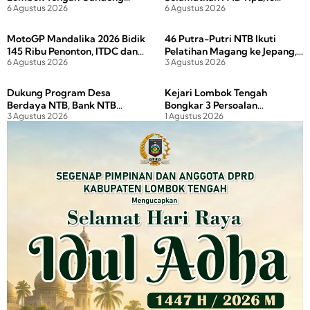
o
n
6 Agustus 2026
6 Agustus 2026
Media Lewat Coffee Morning
Miliar dari Tunggakan Pajak
Hotel dan Restoran
k
MotoGP Mandalika 2026 Bidik
46 Putra-Putri NTB Ikuti
145 Ribu Penonton, ITDC dan
Pelatihan Magang ke Jepang,
6 Agustus 2026
3 Agustus 2026
Polda NTB Perkuat
Gubernur Tekankan Disiplin
Pengamanan
dan Investasi Masa Depan
Dukung Program Desa
Kejari Lombok Tengah
Berdaya NTB, Bank NTB
Bongkar 3 Persoalan
3 Agustus 2026
1 Agustus 2026
Syariah Salurkan Bantuan
Pertanahan yang Diduga
Budidaya Ayam Petelur untuk
Hambat PAD Kawasan Wisata
Masyarakat Desa Lendang
Nangka Utara