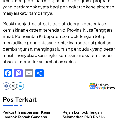
terus mengabdi dan menghadirkan program-program
yang berdampak nyata bagi peningkatan kesejahteraan
masyarakat,” tambahnya.
Meski menjadi salah satu daerah dengan persentase
kemiskinan ekstrem terendah di Provinsi Nusa Tenggara
Barat, Pemerintah Kabupaten Lombok Tengah tetap
menjadikan pengentasan kemiskinan sebagai prioritas
pembangunan, mengingat jumlah penduduk yang besar
masih menyebabkan angka kemiskinan ekstrem secara
absolut memerlukan perhatian serius.
F
M
E
S
a
a
m
h
Ikuti Kami
c
st
ail
ar
G
o
o
g
l
e
News
e
o
e
Pos Terkait
b
d
Perkuat Transparansi, Kejari
Kejari Lombok Tengah
o
o
Lombok Tengah Gandeng
Selamatkan PAD Rp2,16