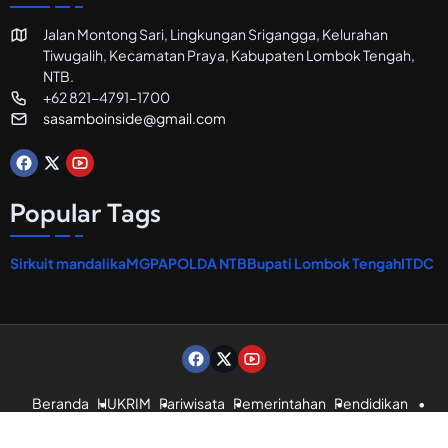
s
t
Jalan Montong Sari, Lingkungan Srigangga, Kelurahan
o
Tiwugalih, Kecamatan Praya, Kabupaten Lombok Tengah,
r
a
NTB.
n
+62 821-4791-1700
sasamboinside@gmail.com
Popular Tags
Sirkuit mandalika
MGPA
POLDA NTB
Bupati Lombok Tengah
ITDC
Beranda
HUKRIM
Pariwisata
Pemerintahan
Pendidikan
Politik
SOSBUD
TENTANG KAMI