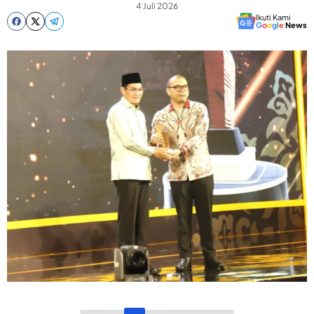
4 Juli 2026
Ikuti Kami
G
o
o
g
l
e
News