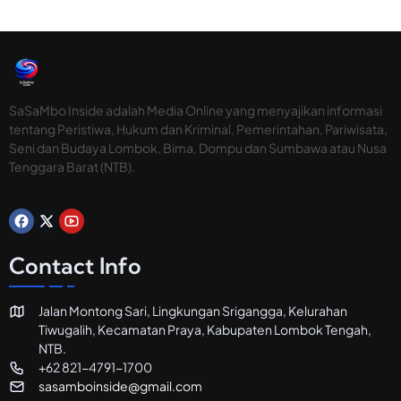
SaSaMbo Inside adalah Media Online yang menyajikan informasi
tentang Peristiwa, Hukum dan Kriminal, Pemerintahan, Pariwisata,
Seni dan Budaya Lombok, Bima, Dompu dan Sumbawa atau Nusa
Tenggara Barat (NTB).
Contact Info
Jalan Montong Sari, Lingkungan Srigangga, Kelurahan
Tiwugalih, Kecamatan Praya, Kabupaten Lombok Tengah,
NTB.
+62 821-4791-1700
sasamboinside@gmail.com