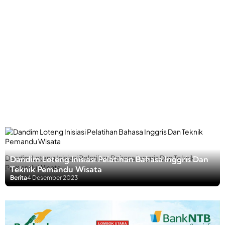
Dandim Loteng Inisiasi Pelatihan Bahasa Inggris Dan Teknik
Dandim Loteng Inisiasi Pelatihan Bahasa Inggris Dan
Pemandu Wisata
Teknik Pemandu Wisata
Berita
4 Desember 2023