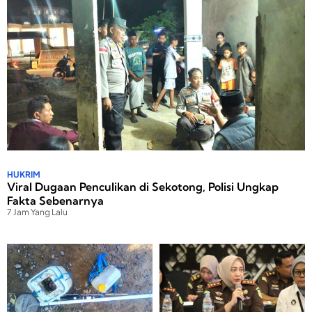
HUKRIM
Viral Dugaan Penculikan di Sekotong, Polisi Ungkap
Fakta Sebenarnya
7 Jam Yang Lalu
P
P
Peristiwa
7 Jam Yang Lalu
B
8
r
e