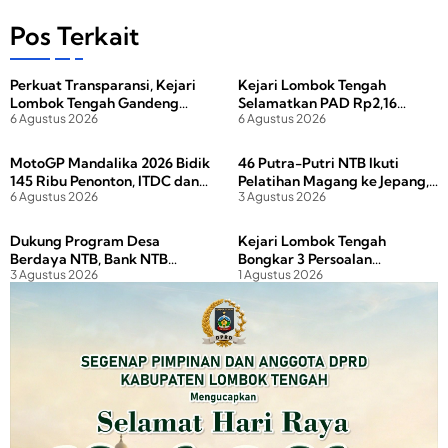
c
st
ail
ar
e
o
e
Pos Terkait
b
d
Perkuat Transparansi, Kejari
Kejari Lombok Tengah
o
o
Lombok Tengah Gandeng
Selamatkan PAD Rp2,16
o
n
6 Agustus 2026
6 Agustus 2026
Media Lewat Coffee Morning
Miliar dari Tunggakan Pajak
Hotel dan Restoran
k
MotoGP Mandalika 2026 Bidik
46 Putra-Putri NTB Ikuti
145 Ribu Penonton, ITDC dan
Pelatihan Magang ke Jepang,
6 Agustus 2026
3 Agustus 2026
Polda NTB Perkuat
Gubernur Tekankan Disiplin
Pengamanan
dan Investasi Masa Depan
Dukung Program Desa
Kejari Lombok Tengah
Berdaya NTB, Bank NTB
Bongkar 3 Persoalan
3 Agustus 2026
1 Agustus 2026
Syariah Salurkan Bantuan
Pertanahan yang Diduga
Budidaya Ayam Petelur untuk
Hambat PAD Kawasan Wisata
Masyarakat Desa Lendang
Nangka Utara