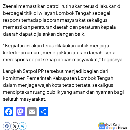
Zaenal memastikan patroli rutin akan terus dilakukan di
berbagai titik di wilayah Lombok Tengah sebagai
respons terhadap laporan masyarakat sekaligus
memastikan peraturan daerah dan peraturan kepala
daerah dapat dijalankan dengan baik.
“Kegiatan ini akan terus dilakukan untuk menjaga
ketertiban umum, menegakkan aturan daerah, serta
merespons cepat setiap aduan masyarakat,” tegasnya.
Langkah Satpol PP tersebut menjadi bagian dari
komitmen Pemerintah Kabupaten Lombok Tengah
dalam menjaga wajah kota tetap tertata, sekaligus
menciptakan ruang publik yang aman dan nyaman bagi
seluruh masyarakat.
F
M
E
S
a
a
m
h
Ikuti Kami
G
o
o
g
l
e
News