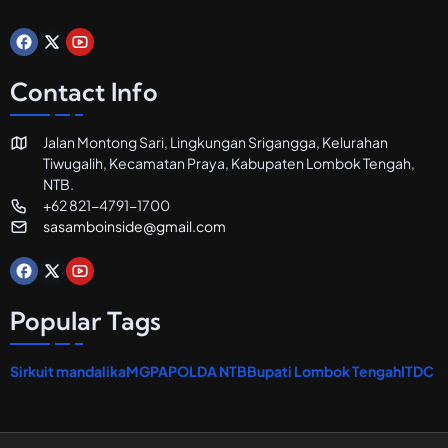
l
d
a
n
R
Contact Info
e
s
t
Jalan Montong Sari, Lingkungan Srigangga, Kelurahan
o
Tiwugalih, Kecamatan Praya, Kabupaten Lombok Tengah,
r
a
NTB.
n
+62 821-4791-1700
sasamboinside@gmail.com
Popular Tags
Sirkuit mandalika
MGPA
POLDA NTB
Bupati Lombok Tengah
ITDC