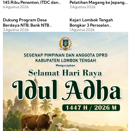
145 Ribu Penonton, ITDC dan
Pelatihan Magang ke Jepang,
6 Agustus 2026
3 Agustus 2026
Polda NTB Perkuat
Gubernur Tekankan Disiplin
Pengamanan
dan Investasi Masa Depan
Dukung Program Desa
Kejari Lombok Tengah
Berdaya NTB, Bank NTB
Bongkar 3 Persoalan
3 Agustus 2026
1 Agustus 2026
Syariah Salurkan Bantuan
Pertanahan yang Diduga
Budidaya Ayam Petelur untuk
Hambat PAD Kawasan Wisata
Masyarakat Desa Lendang
Nangka Utara