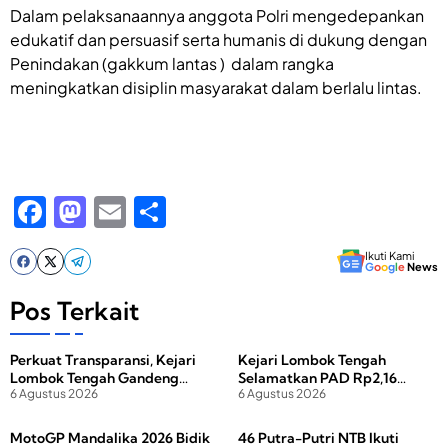
Dalam pelaksanaannya anggota Polri mengedepankan
edukatif dan persuasif serta humanis di dukung dengan
Penindakan (gakkum lantas ) dalam rangka
meningkatkan disiplin masyarakat dalam berlalu lintas.
F
M
E
S
a
a
m
h
Ikuti Kami
c
st
ail
ar
G
o
o
g
l
e
News
e
o
e
Pos Terkait
b
d
Perkuat Transparansi, Kejari
Kejari Lombok Tengah
o
o
Lombok Tengah Gandeng
Selamatkan PAD Rp2,16
o
n
6 Agustus 2026
6 Agustus 2026
Media Lewat Coffee Morning
Miliar dari Tunggakan Pajak
Hotel dan Restoran
k
MotoGP Mandalika 2026 Bidik
46 Putra-Putri NTB Ikuti