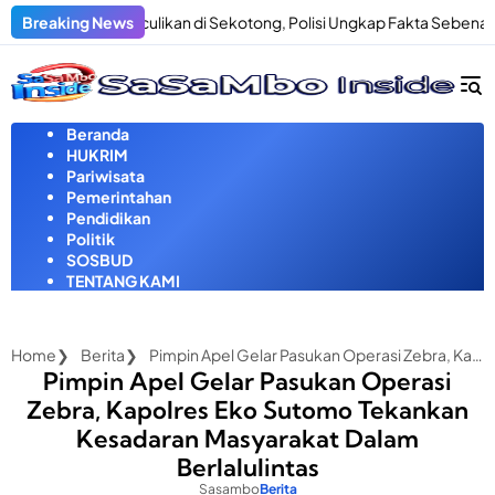
Langsung
Dugaan Penculikan di Sekotong, Polisi Ungkap Fakta Sebenarnya
Breaking News
ke
konten
Beranda
HUKRIM
Pariwisata
Pemerintahan
Pendidikan
Politik
SOSBUD
TENTANG KAMI
Home
Berita
Pimpin Apel Gelar Pasukan Operasi Zebra, Kapolres Eko Sutomo Tekankan Kesadaran Masyarakat Dalam Berlalulintas
Pimpin Apel Gelar Pasukan Operasi
Zebra, Kapolres Eko Sutomo Tekankan
Kesadaran Masyarakat Dalam
Berlalulintas
Sasambo
Berita