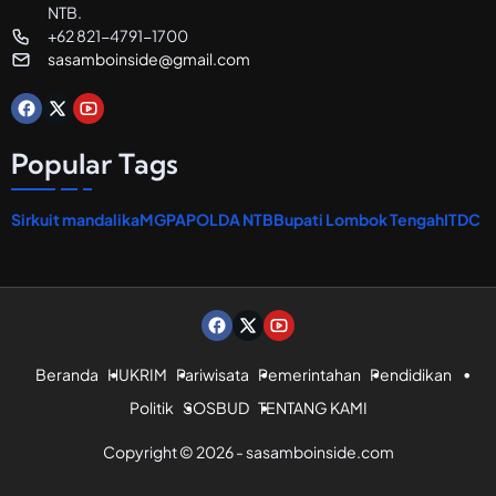
a
NTB.
n
+62 821-4791-1700
sasamboinside@gmail.com
Popular Tags
Sirkuit mandalika
MGPA
POLDA NTB
Bupati Lombok Tengah
ITDC
Beranda
HUKRIM
Pariwisata
Pemerintahan
Pendidikan
Politik
SOSBUD
TENTANG KAMI
Copyright © 2026 - sasamboinside.com