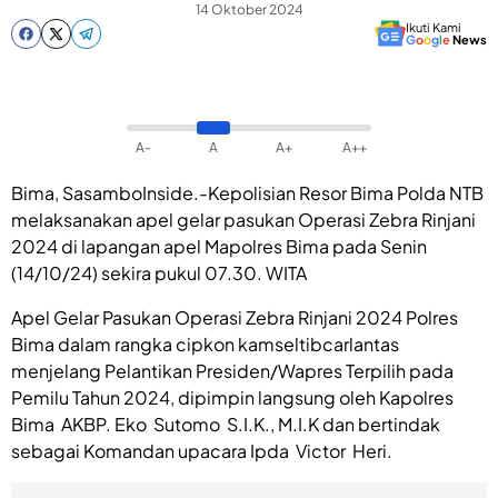
14 Oktober 2024
Ikuti Kami
G
o
o
g
l
e
News
A-
A
A+
A++
Bima, SasamboInside.-Kepolisian Resor Bima Polda NTB
melaksanakan apel gelar pasukan Operasi Zebra Rinjani
2024 di lapangan apel Mapolres Bima pada Senin
(14/10/24) sekira pukul 07.30. WITA
Apel Gelar Pasukan Operasi Zebra Rinjani 2024 Polres
Bima dalam rangka cipkon kamseltibcarlantas
menjelang Pelantikan Presiden/Wapres Terpilih pada
Pemilu Tahun 2024, dipimpin langsung oleh Kapolres
Bima AKBP. Eko Sutomo S.I.K., M.I.K dan bertindak
sebagai Komandan upacara Ipda Victor Heri.