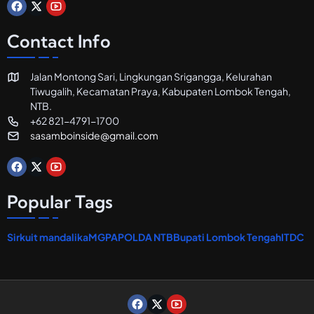
a
n
R
Contact Info
e
s
t
Jalan Montong Sari, Lingkungan Srigangga, Kelurahan
o
Tiwugalih, Kecamatan Praya, Kabupaten Lombok Tengah,
r
a
NTB.
n
+62 821-4791-1700
sasamboinside@gmail.com
Popular Tags
Sirkuit mandalika
MGPA
POLDA NTB
Bupati Lombok Tengah
ITDC