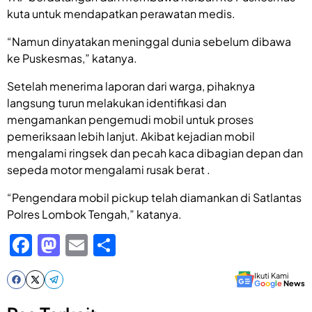
kuta untuk mendapatkan perawatan medis.
“Namun dinyatakan meninggal dunia sebelum dibawa
ke Puskesmas,” katanya.
Setelah menerima laporan dari warga, pihaknya
langsung turun melakukan identifikasi dan
mengamankan pengemudi mobil untuk proses
pemeriksaan lebih lanjut. Akibat kejadian mobil
mengalami ringsek dan pecah kaca dibagian depan dan
sepeda motor mengalami rusak berat .
“Pengendara mobil pickup telah diamankan di Satlantas
Polres Lombok Tengah,” katanya.
F
M
E
S
a
a
m
h
Ikuti Kami
c
st
ail
ar
G
o
o
g
l
e
News