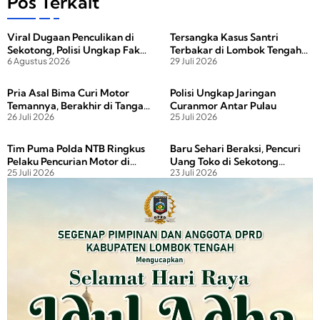
e
o
e
Pos Terkait
b
d
Viral Dugaan Penculikan di
Tersangka Kasus Santri
o
o
Sekotong, Polisi Ungkap Fakta
Terbakar di Lombok Tengah
o
n
6 Agustus 2026
29 Juli 2026
Sebenarnya
Dijerat Pasal Tambahan
k
Pria Asal Bima Curi Motor
Polisi Ungkap Jaringan
Temannya, Berakhir di Tangan
Curanmor Antar Pulau
26 Juli 2026
25 Juli 2026
Polisi
Tim Puma Polda NTB Ringkus
Baru Sehari Beraksi, Pencuri
Pelaku Pencurian Motor di
Uang Toko di Sekotong
25 Juli 2026
23 Juli 2026
Halaman Masjid
Langsung Diciduk Polisi