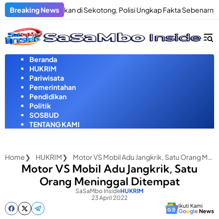
Langsung
gaan Penculikan di Sekotong, Polisi Ungkap Fakta Sebenarnya
Breaking News
ke
konten
Beranda
HUKRIM
Pariwisata
Pemerintahan
Pendidikan
Politik
SOSBUD
TENTANG KAMI
Home
HUKRIM
Motor VS Mobil Adu Jangkrik, Satu Orang Meninggal Ditempat
Motor VS Mobil Adu Jangkrik, Satu
Orang Meninggal Ditempat
SaSaMbo Inside
HUKRIM
23 April 2022
Ikuti Kami
G
o
o
g
l
e
News