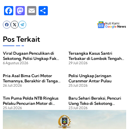
F
M
E
S
a
a
m
h
Ikuti Kami
c
st
ail
ar
G
o
o
g
l
e
News
e
o
e
Pos Terkait
b
d
Viral Dugaan Penculikan di
Tersangka Kasus Santri
o
o
Sekotong, Polisi Ungkap Fakta
Terbakar di Lombok Tengah
o
n
6 Agustus 2026
29 Juli 2026
Sebenarnya
Dijerat Pasal Tambahan
k
Pria Asal Bima Curi Motor
Polisi Ungkap Jaringan
Temannya, Berakhir di Tangan
Curanmor Antar Pulau
26 Juli 2026
25 Juli 2026
Polisi
Tim Puma Polda NTB Ringkus
Baru Sehari Beraksi, Pencuri
Pelaku Pencurian Motor di
Uang Toko di Sekotong
25 Juli 2026
23 Juli 2026
Halaman Masjid
Langsung Diciduk Polisi