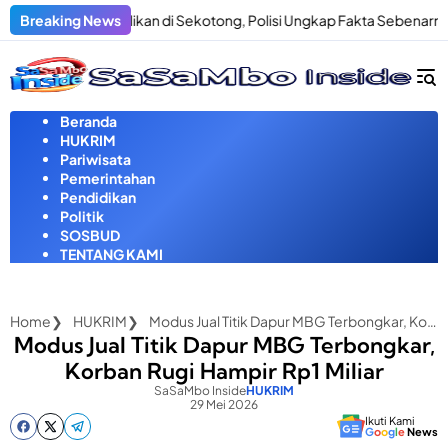
Langsung
an Penculikan di Sekotong, Polisi Ungkap Fakta Sebenarnya
Breaking News
Pr
ke
konten
Beranda
HUKRIM
Pariwisata
Pemerintahan
Pendidikan
Politik
SOSBUD
TENTANG KAMI
Home
HUKRIM
Modus Jual Titik Dapur MBG Terbongkar, Korban Rugi Hampir Rp1 Miliar
Modus Jual Titik Dapur MBG Terbongkar,
Korban Rugi Hampir Rp1 Miliar
SaSaMbo Inside
HUKRIM
29 Mei 2026
Ikuti Kami
G
o
o
g
l
e
News