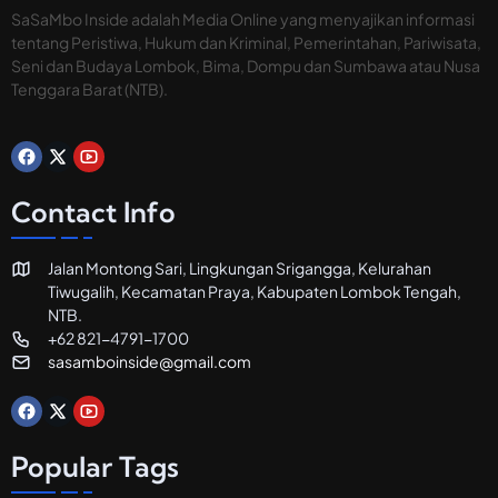
k
SaSaMbo Inside adalah Media Online yang menyajikan informasi
H
tentang Peristiwa, Hukum dan Kriminal, Pemerintahan, Pariwisata,
o
Seni dan Budaya Lombok, Bima, Dompu dan Sumbawa atau Nusa
t
Tenggara Barat (NTB).
e
l
d
a
n
R
Contact Info
e
s
t
Jalan Montong Sari, Lingkungan Srigangga, Kelurahan
o
Tiwugalih, Kecamatan Praya, Kabupaten Lombok Tengah,
r
a
NTB.
n
+62 821-4791-1700
sasamboinside@gmail.com
Popular Tags