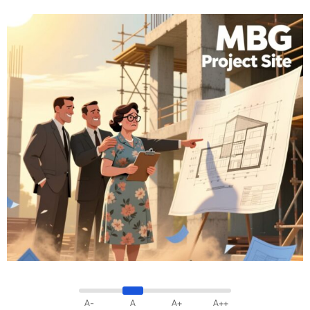
A-
A
A+
A++