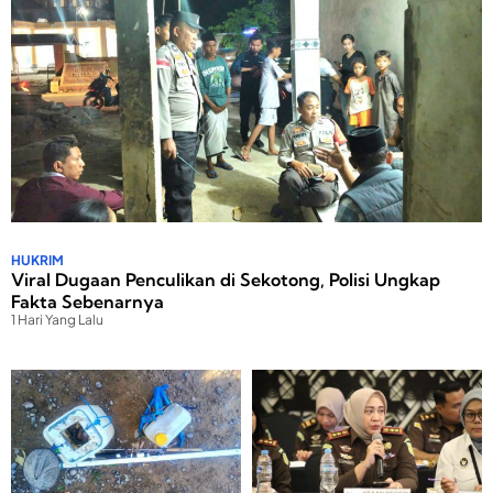
HUKRIM
Viral Dugaan Penculikan di Sekotong, Polisi Ungkap
Fakta Sebenarnya
1 Hari Yang Lalu
P
P
Peristiwa
1 Hari Yang Lalu
B
1
r
e
i
r