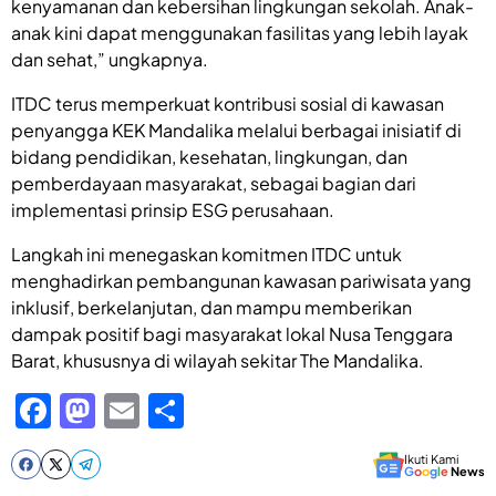
kenyamanan dan kebersihan lingkungan sekolah. Anak-
anak kini dapat menggunakan fasilitas yang lebih layak
dan sehat,” ungkapnya.
ITDC terus memperkuat kontribusi sosial di kawasan
penyangga KEK Mandalika melalui berbagai inisiatif di
bidang pendidikan, kesehatan, lingkungan, dan
pemberdayaan masyarakat, sebagai bagian dari
implementasi prinsip ESG perusahaan.
Langkah ini menegaskan komitmen ITDC untuk
menghadirkan pembangunan kawasan pariwisata yang
inklusif, berkelanjutan, dan mampu memberikan
dampak positif bagi masyarakat lokal Nusa Tenggara
Barat, khususnya di wilayah sekitar The Mandalika.
F
M
E
S
a
a
m
h
Ikuti Kami
c
st
ail
ar
G
o
o
g
l
e
News