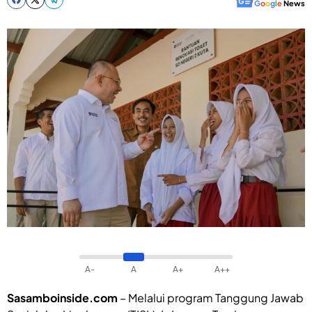
G
o
o
g
l
e
News
A-
A
A+
A++
Sasamboinside.com
– Melalui program Tanggung Jawab