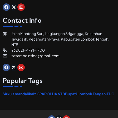
d
a
n
R
Contact Info
e
s
t
Jalan Montong Sari, Lingkungan Srigangga, Kelurahan
o
Tiwugalih, Kecamatan Praya, Kabupaten Lombok Tengah,
r
a
NTB.
n
+62 821-4791-1700
sasamboinside@gmail.com
Popular Tags
Sirkuit mandalika
MGPA
POLDA NTB
Bupati Lombok Tengah
ITDC