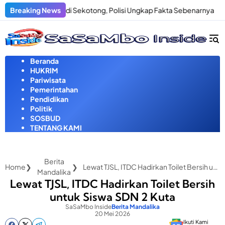
Langsung
enculikan di Sekotong, Polisi Ungkap Fakta Sebenarnya
Breaking News
Pria 
ke
konten
Beranda
HUKRIM
Pariwisata
Pemerintahan
Pendidikan
Politik
SOSBUD
TENTANG KAMI
Berita
Home
Lewat TJSL, ITDC Hadirkan Toilet Bersih untuk Siswa SDN 2 Kuta
Mandalika
Lewat TJSL, ITDC Hadirkan Toilet Bersih
untuk Siswa SDN 2 Kuta
SaSaMbo Inside
Berita Mandalika
20 Mei 2026
Ikuti Kami