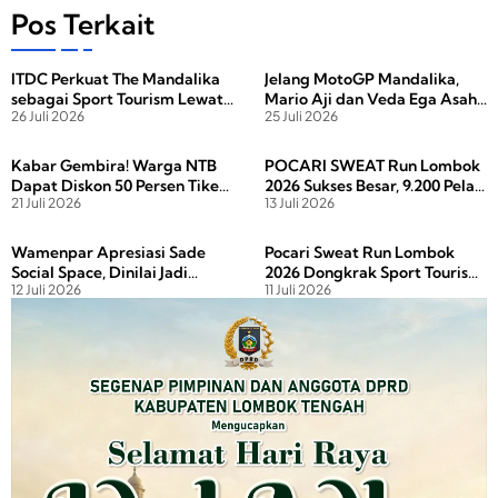
e
o
e
Pos Terkait
b
d
ITDC Perkuat The Mandalika
Jelang MotoGP Mandalika,
o
o
sebagai Sport Tourism Lewat
Mario Aji dan Veda Ega Asah
o
n
26 Juli 2026
25 Juli 2026
Porprov NTB 2026
Kecepatan di Sirkuit
Mandalika
k
Kabar Gembira! Warga NTB
POCARI SWEAT Run Lombok
Dapat Diskon 50 Persen Tiket
2026 Sukses Besar, 9.200 Pelari
21 Juli 2026
13 Juli 2026
MotoGP Mandalika 2026
Putar Ekonomi NTB hingga
Rp95 Miliar
Wamenpar Apresiasi Sade
Pocari Sweat Run Lombok
Social Space, Dinilai Jadi
2026 Dongkrak Sport Tourism,
12 Juli 2026
11 Juli 2026
Atraksi Baru Penggerak
72 Persen Pelari Datang dari
Wisata Mandalika
Luar Lombok