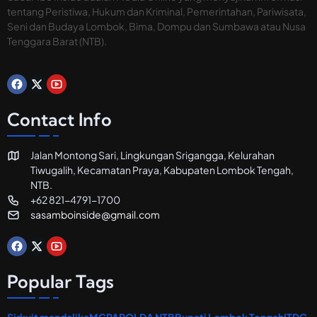
H
tentang Peristiwa, Hukum dan Kriminal, Pemerintahan, Pariwisata,
o
Seni dan Budaya Lombok, Bima, Dompu dan Sumbawa atau Nusa
t
Tenggara Barat (NTB).
e
l
d
a
n
R
Contact Info
e
s
t
Jalan Montong Sari, Lingkungan Srigangga, Kelurahan
o
Tiwugalih, Kecamatan Praya, Kabupaten Lombok Tengah,
r
a
NTB.
n
+62 821-4791-1700
sasamboinside@gmail.com
Popular Tags