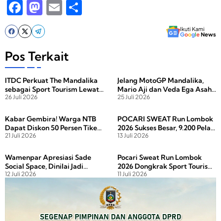
F
M
E
S
a
a
m
h
Ikuti Kami
c
st
ail
ar
G
o
o
g
l
e
News
e
o
e
Pos Terkait
b
d
ITDC Perkuat The Mandalika
Jelang MotoGP Mandalika,
o
o
sebagai Sport Tourism Lewat
Mario Aji dan Veda Ega Asah
o
n
26 Juli 2026
25 Juli 2026
Porprov NTB 2026
Kecepatan di Sirkuit
Mandalika
k
Kabar Gembira! Warga NTB
POCARI SWEAT Run Lombok
Dapat Diskon 50 Persen Tiket
2026 Sukses Besar, 9.200 Pelari
21 Juli 2026
13 Juli 2026
MotoGP Mandalika 2026
Putar Ekonomi NTB hingga
Rp95 Miliar
Wamenpar Apresiasi Sade
Pocari Sweat Run Lombok
Social Space, Dinilai Jadi
2026 Dongkrak Sport Tourism,
12 Juli 2026
11 Juli 2026
Atraksi Baru Penggerak
72 Persen Pelari Datang dari
Wisata Mandalika
Luar Lombok