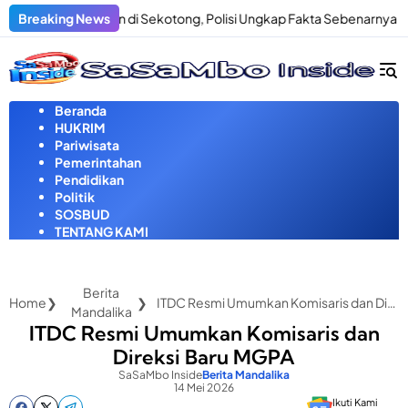
Langsung
 Penculikan di Sekotong, Polisi Ungkap Fakta Sebenarnya
Breaking News
Pri
ke
konten
Beranda
HUKRIM
Pariwisata
Pemerintahan
Pendidikan
Politik
SOSBUD
TENTANG KAMI
Berita
Home
ITDC Resmi Umumkan Komisaris dan Direksi Baru MGPA
Mandalika
ITDC Resmi Umumkan Komisaris dan
Direksi Baru MGPA
SaSaMbo Inside
Berita Mandalika
14 Mei 2026
Ikuti Kami