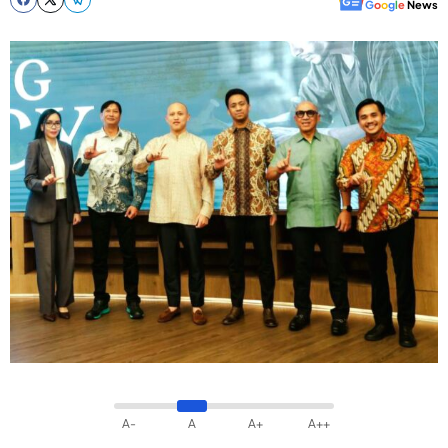
G
o
o
g
l
e
News
A-
A
A+
A++