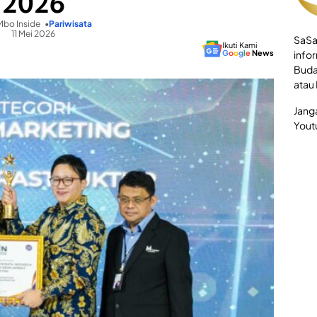
2026
bo Inside
Pariwisata
11 Mei 2026
SaSa
Ikuti Kami
G
o
o
g
l
e
News
infor
Buda
atau
Jang
Yout