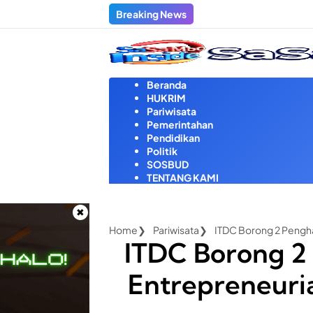
Langsung
Breaking News
ke
konten
Beranda
HUKRIM
Pariwisata
Pemerintahan
Pendidikan
Politik
SOSBUD
TENTANG KAMI
Home
Pariwisata
ITDC Borong 2 Pengh
ITDC Borong 
Entrepreneuri