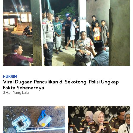
HUKRIM
Viral Dugaan Penculikan di Sekotong, Polisi Ungkap
Fakta Sebenarnya
3 Hari Yang Lalu
P
P
Peristiwa
3 Hari Yang Lalu
B
3
r
e