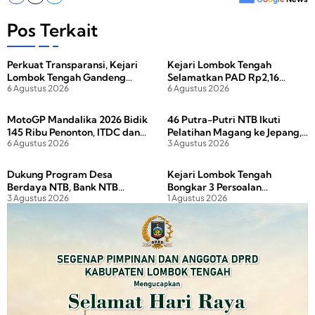
c
st
ail
ar
e
o
e
Pos Terkait
b
d
Perkuat Transparansi, Kejari
Kejari Lombok Tengah
o
o
Lombok Tengah Gandeng
Selamatkan PAD Rp2,16
o
n
6 Agustus 2026
6 Agustus 2026
Media Lewat Coffee Morning
Miliar dari Tunggakan Pajak
Hotel dan Restoran
k
MotoGP Mandalika 2026 Bidik
46 Putra-Putri NTB Ikuti
145 Ribu Penonton, ITDC dan
Pelatihan Magang ke Jepang,
6 Agustus 2026
3 Agustus 2026
Polda NTB Perkuat
Gubernur Tekankan Disiplin
Pengamanan
dan Investasi Masa Depan
Dukung Program Desa
Kejari Lombok Tengah
Berdaya NTB, Bank NTB
Bongkar 3 Persoalan
3 Agustus 2026
1 Agustus 2026
Syariah Salurkan Bantuan
Pertanahan yang Diduga
Budidaya Ayam Petelur untuk
Hambat PAD Kawasan Wisata
Masyarakat Desa Lendang
Nangka Utara