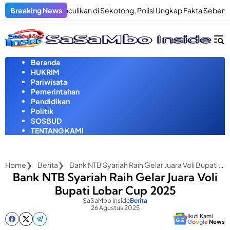
Langsung
ugaan Penculikan di Sekotong, Polisi Ungkap Fakta Sebenarnya
Breaking News
ke
konten
Beranda
HUKRIM
Pariwisata
Pemerintahan
Pendidikan
Politik
SOSBUD
TENTANG KAMI
Home
Berita
Bank NTB Syariah Raih Gelar Juara Voli Bupati Lobar Cup 2025
Bank NTB Syariah Raih Gelar Juara Voli
Bupati Lobar Cup 2025
SaSaMbo Inside
Berita
26 Agustus 2025
Ikuti Kami
G
o
o
g
l
e
News