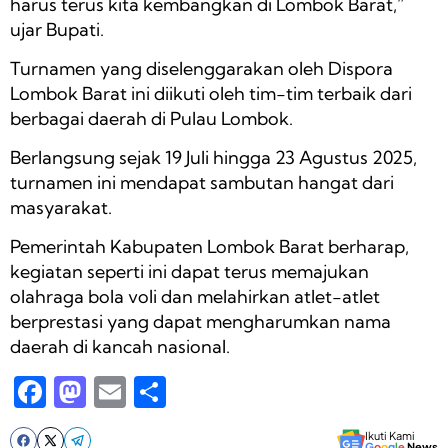
harus terus kita kembangkan di Lombok Barat,”
ujar Bupati.
Turnamen yang diselenggarakan oleh Dispora
Lombok Barat ini diikuti oleh tim-tim terbaik dari
berbagai daerah di Pulau Lombok.
Berlangsung sejak 19 Juli hingga 23 Agustus 2025,
turnamen ini mendapat sambutan hangat dari
masyarakat.
Pemerintah Kabupaten Lombok Barat berharap,
kegiatan seperti ini dapat terus memajukan
olahraga bola voli dan melahirkan atlet-atlet
berprestasi yang dapat mengharumkan nama
daerah di kancah nasional.
F
M
E
S
a
a
m
h
Ikuti Kami
G
o
o
g
l
e
News