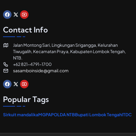
l
d
a
n
R
Contact Info
e
s
t
Jalan Montong Sari, Lingkungan Srigangga, Kelurahan
o
Tiwugalih, Kecamatan Praya, Kabupaten Lombok Tengah,
r
a
NTB.
n
+62 821-4791-1700
sasamboinside@gmail.com
Popular Tags
Sirkuit mandalika
MGPA
POLDA NTB
Bupati Lombok Tengah
ITDC