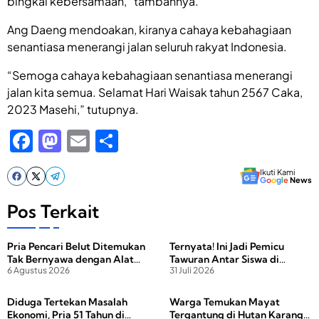
bingkai kebersamaan,” tambahnya.
Ang Daeng mendoakan, kiranya cahaya kebahagiaan
senantiasa menerangi jalan seluruh rakyat Indonesia.
“Semoga cahaya kebahagiaan senantiasa menerangi
jalan kita semua. Selamat Hari Waisak tahun 2567 Caka,
2023 Masehi,” tutupnya.
F
M
E
S
a
a
m
h
Ikuti Kami
c
st
ail
ar
G
o
o
g
l
e
News
e
o
e
Pos Terkait
b
d
Pria Pencari Belut Ditemukan
Ternyata! Ini Jadi Pemicu
o
o
Tak Bernyawa dengan Alat
Tawuran Antar Siswa di
o
n
6 Agustus 2026
31 Juli 2026
Setrum di Tangan
Lombok Tengah
k
Diduga Tertekan Masalah
Warga Temukan Mayat
Ekonomi, Pria 51 Tahun di
Tergantung di Hutan Karang