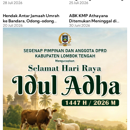
28 Juli 2026
25 Juli 2026
Lobar Ditemukan Meninggal
Sidemen
di Emperan Rumah
Hendak Antar Jamaah Umrah
ABK KMP Athayana
ke Bandara, Odong-odong
Ditemukan Meninggal di
20 Juli 2026
30 Juni 2026
Adu Jangkrik dengan Pick Up
Perairan Gilimas, Polisi
Selidiki Penyebabnya