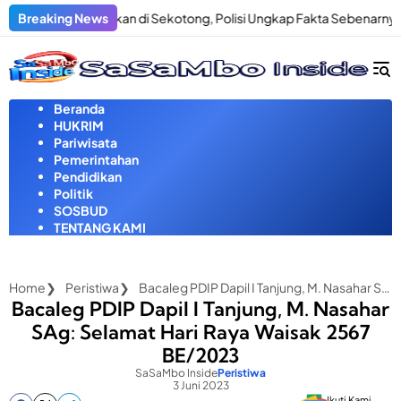
Langsung
an Penculikan di Sekotong, Polisi Ungkap Fakta Sebenarnya
Breaking News
P
ke
konten
Beranda
HUKRIM
Pariwisata
Pemerintahan
Pendidikan
Politik
SOSBUD
TENTANG KAMI
Home
Peristiwa
Bacaleg PDIP Dapil I Tanjung, M. Nasahar SAg: Selamat Hari Raya Waisak 2567 BE/2023
Bacaleg PDIP Dapil I Tanjung, M. Nasahar
SAg: Selamat Hari Raya Waisak 2567
BE/2023
SaSaMbo Inside
Peristiwa
3 Juni 2023
Ikuti Kami