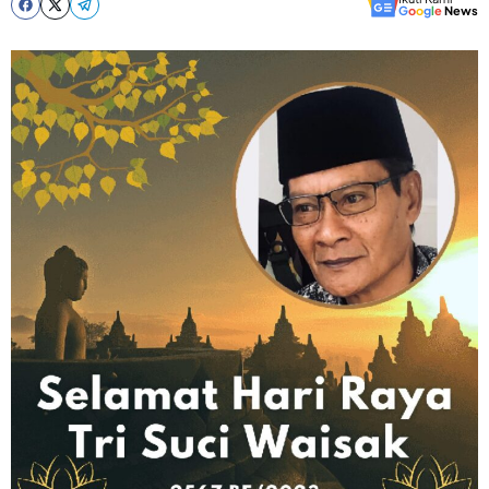
G
o
o
g
l
e
News